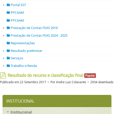
folder
Portal SST
►
folder open
PPCAAM
folder
PPCAAM
folder
Prestação de Contas FEAS 2016
►
folder open
Prestação de Contas FEAS 2024 - 2025
►
folder open
Representações
folder
Resultado preliminar
►
folder open
Serviços
►
folder open
Trabalho e Renda
►
folder open
Resultado do recurso e classificação final
Popular
pdf
Publicado em 22 Setembro 2017
Por
Andre Luiz Colasante
2934 downloads
INSTITUCIONAL
Institucional