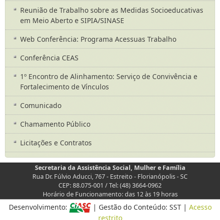
Reunião de Trabalho sobre as Medidas Socioeducativas
em Meio Aberto e SIPIA/SINASE
Web Conferência: Programa Acessuas Trabalho
Conferência CEAS
1º Encontro de Alinhamento: Serviço de Convivência e
Fortalecimento de Vínculos
Comunicado
Chamamento Público
Licitações e Contratos
Secretaria da Assistência Social, Mulher e Família
Rua Dr. Fúlvio Aducci, 767 - Estreito - Florianópolis - SC
CEP: 88.075-001 / Tel: (48) 3664-0962
Horário de Funcionamento: das 12 às 19 horas
Desenvolvimento:
| Gestão do Conteúdo: SST |
Acesso
restrito