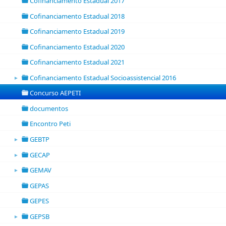
Cofinanciamento Estadual 2017
folder
Cofinanciamento Estadual 2018
folder
Cofinanciamento Estadual 2019
folder
Cofinanciamento Estadual 2020
folder
Cofinanciamento Estadual 2021
folder
Cofinanciamento Estadual Socioassistencial 2016
►
folder open
Concurso AEPETI
folder
documentos
folder
Encontro Peti
folder
GEBTP
►
folder open
GECAP
►
folder open
GEMAV
►
folder open
GEPAS
folder
GEPES
folder
GEPSB
►
folder open