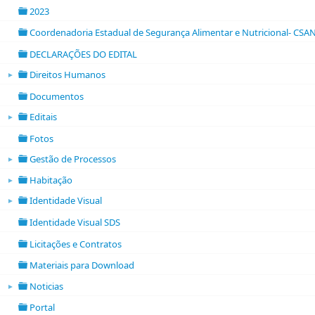
2023
folder
Coordenadoria Estadual de Segurança Alimentar e Nutricional- CSA
folder
DECLARAÇÕES DO EDITAL
folder
Direitos Humanos
►
folder open
Documentos
folder
Editais
►
folder open
Fotos
folder
Gestão de Processos
►
folder open
Habitação
►
folder open
Identidade Visual
►
folder open
Identidade Visual SDS
folder
Licitações e Contratos
folder
Materiais para Download
folder
Noticias
►
folder open
Portal