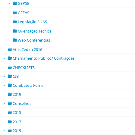
GEPSE
►
folder open
GFEAS
folder
Legislação SUAS
folder
Orientação Técnica
folder
Web Conferências
folder
Atas Cedim 2016
folder
Chamamento Público/ Contrações
►
folder open
CHECKLISTS
folder
CIB
►
folder open
Combate a Fome
►
folder open
2019
folder
Conselhos
►
folder open
2015
folder
2017
folder
2019
►
folder open