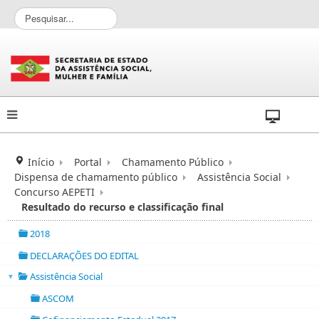
P
e
s
q
u
i
s
a
r
.
.
Início
Portal
Chamamento Público
.
Dispensa de chamamento público
Assistência Social
Concurso AEPETI
Resultado do recurso e classificação final
2018
folder
DECLARAÇÕES DO EDITAL
folder
Assistência Social
▼
folder
ASCOM
folder