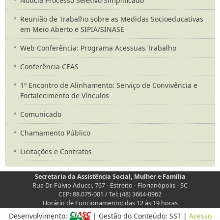
Notícia Processo Seletivo Simplificado
Reunião de Trabalho sobre as Medidas Socioeducativas
em Meio Aberto e SIPIA/SINASE
Web Conferência: Programa Acessuas Trabalho
Conferência CEAS
1º Encontro de Alinhamento: Serviço de Convivência e
Fortalecimento de Vínculos
Comunicado
Chamamento Público
Licitações e Contratos
Secretaria da Assistência Social, Mulher e Família
Rua Dr. Fúlvio Aducci, 767 - Estreito - Florianópolis - SC
CEP: 88.075-001 / Tel: (48) 3664-0962
Horário de Funcionamento: das 12 às 19 horas
Desenvolvimento:
| Gestão do Conteúdo: SST |
Acesso