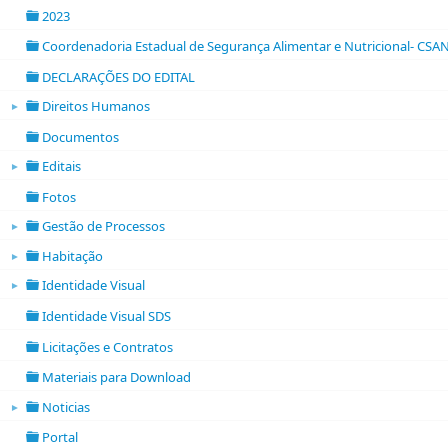
2023
folder
Coordenadoria Estadual de Segurança Alimentar e Nutricional- CSA
folder
DECLARAÇÕES DO EDITAL
folder
Direitos Humanos
►
folder open
Documentos
folder
Editais
►
folder open
Fotos
folder
Gestão de Processos
►
folder open
Habitação
►
folder open
Identidade Visual
►
folder open
Identidade Visual SDS
folder
Licitações e Contratos
folder
Materiais para Download
folder
Noticias
►
folder open
Portal