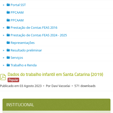
folder
Portal SST
►
folder open
PPCAAM
folder
PPCAAM
folder
Prestação de Contas FEAS 2016
►
folder open
Prestação de Contas FEAS 2024 - 2025
►
folder open
Representações
folder
Resultado preliminar
►
folder open
Serviços
►
folder open
Trabalho e Renda
►
folder open
Dados do trabalho infantil em Santa Catarina (2019)
Popular
pdf
Publicado em 03 Agosto 2023
Por
Davi Vasselai
571 downloads
INSTITUCIONAL