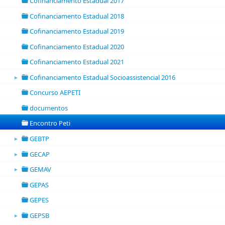
Cofinanciamento Estadual 2017
folder
Cofinanciamento Estadual 2018
folder
Cofinanciamento Estadual 2019
folder
Cofinanciamento Estadual 2020
folder
Cofinanciamento Estadual 2021
folder
Cofinanciamento Estadual Socioassistencial 2016
►
folder open
Concurso AEPETI
folder
documentos
folder
Encontro Peti
folder
GEBTP
►
folder open
GECAP
►
folder open
GEMAV
►
folder open
GEPAS
folder
GEPES
folder
GEPSB
►
folder open