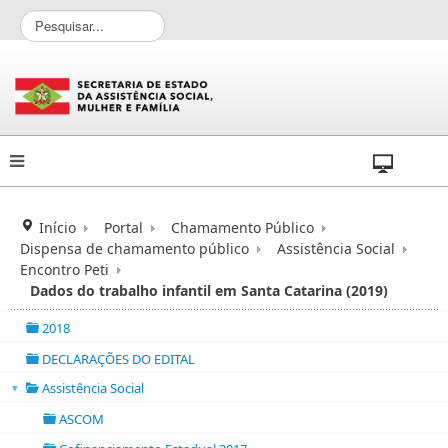
P
e
s
q
u
i
s
a
r
.
.
Início
Portal
Chamamento Público
.
Dispensa de chamamento público
Assistência Social
Encontro Peti
Dados do trabalho infantil em Santa Catarina (2019)
2018
folder
DECLARAÇÕES DO EDITAL
folder
Assistência Social
▼
folder
ASCOM
folder