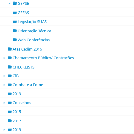
GEPSE
►
folder open
GFEAS
folder
Legislação SUAS
folder
Orientação Técnica
folder
Web Conferências
folder
Atas Cedim 2016
folder
Chamamento Público/ Contrações
►
folder open
CHECKLISTS
folder
CIB
►
folder open
Combate a Fome
►
folder open
2019
folder
Conselhos
►
folder open
2015
folder
2017
folder
2019
►
folder open