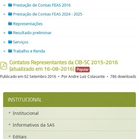
Prestação de Contas FEAS 2016
►
folder open
Prestação de Contas FEAS 2024 - 2025
►
folder open
Representações
folder
Resultado preliminar
►
folder open
Serviços
►
folder open
Trabalho e Renda
►
folder open
Contatos Representantes da CIB-SC 2015-2016
(atualizado em 16-08-2016)
Popular
pdf
Publicado em 02 Setembro 2016
Por
Andre Luiz Colasante
786 downloads
INSTITUCIONAL
Institucional
Informativos da SAS
Editais