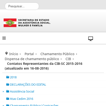
P
e
s
q
u
i
s
a
r
.
.
Início
Portal
Chamamento Público
.
Dispensa de chamamento público
CIB
Contatos Representantes da CIB-SC 2015-2016
(atualizado em 16-08-2016)
2018
folder
DECLARAÇÕES DO EDITAL
folder
Assistência Social
►
folder open
Atas Cedim 2016
folder
Chamamento Público/ Contrações
►