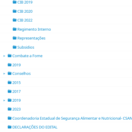
CIB 2019
folder
CIB 2020
folder
CIB 2022
folder
Regimento Interno
folder
Representações
folder
Subsidios
folder
Combate a Fome
►
folder open
2019
folder
Conselhos
►
folder open
2015
folder
2017
folder
2019
►
folder open
2023
folder
Coordenadoria Estadual de Segurança Alimentar e Nutricional- CSA
folder
DECLARAÇÕES DO EDITAL
folder