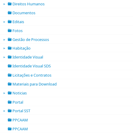
Direitos Humanos
►
folder open
Documentos
folder
Editais
►
folder open
Fotos
folder
Gestão de Processos
►
folder open
Habitação
►
folder open
Identidade Visual
►
folder open
Identidade Visual SDS
folder
Licitações e Contratos
folder
Materiais para Download
folder
Noticias
►
folder open
Portal
folder
Portal SST
►
folder open
PPCAAM
folder
PPCAAM
folder