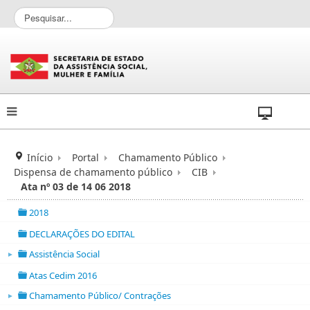
P
e
s
q
u
i
s
a
r
.
.
Início
Portal
Chamamento Público
.
Dispensa de chamamento público
CIB
Ata nº 03 de 14 06 2018
2018
folder
DECLARAÇÕES DO EDITAL
folder
Assistência Social
►
folder open
Atas Cedim 2016
folder
Chamamento Público/ Contrações
►
folder open