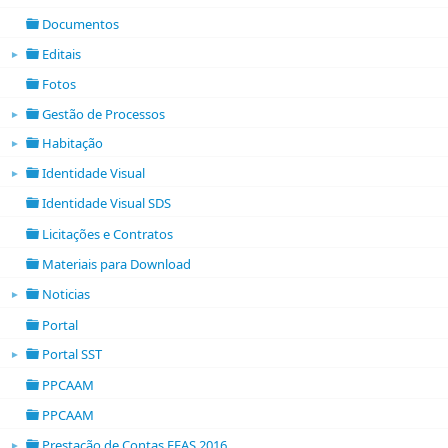
folder open
Documentos
folder
Editais
►
folder open
Fotos
folder
Gestão de Processos
►
folder open
Habitação
►
folder open
Identidade Visual
►
folder open
Identidade Visual SDS
folder
Licitações e Contratos
folder
Materiais para Download
folder
Noticias
►
folder open
Portal
folder
Portal SST
►
folder open
PPCAAM
folder
PPCAAM
folder
Prestação de Contas FEAS 2016
►