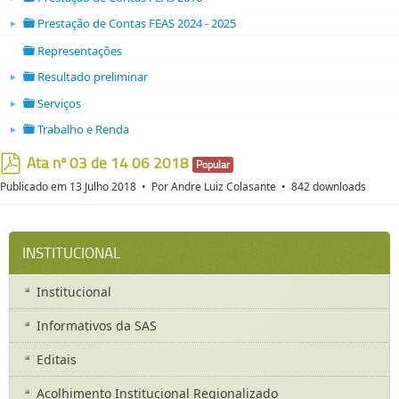
folder open
Prestação de Contas FEAS 2024 - 2025
►
folder open
Representações
folder
Resultado preliminar
►
folder open
Serviços
►
folder open
Trabalho e Renda
►
folder open
Ata nº 03 de 14 06 2018
Popular
pdf
Publicado em 13 Julho 2018
Por
Andre Luiz Colasante
842 downloads
INSTITUCIONAL
Institucional
Informativos da SAS
Editais
Acolhimento Institucional Regionalizado