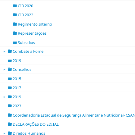
folder
CIB 2020
folder
CIB 2022
folder
Regimento Interno
folder
Representações
folder
Subsidios
folder
Combate a Fome
►
folder open
2019
folder
Conselhos
►
folder open
2015
folder
2017
folder
2019
►
folder open
2023
folder
Coordenadoria Estadual de Segurança Alimentar e Nutricional- CSA
folder
DECLARAÇÕES DO EDITAL
folder
Direitos Humanos
►