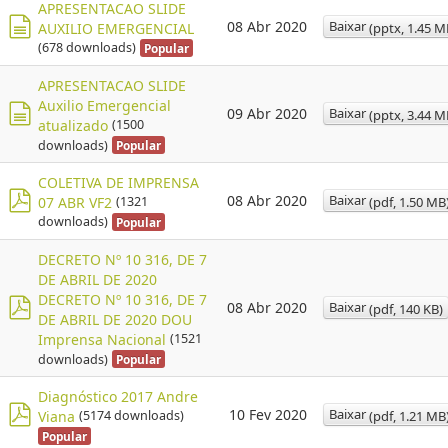
c
APRESENTACAO SLIDE
Baixar
08 Abr 2020
(
pptx,
1.45 M
AUXILIO EMERGENCIAL
u
d
(678 downloads)
Popular
m
o
e
APRESENTACAO SLIDE
c
n
Auxilio Emergencial
Baixar
09 Abr 2020
(
pptx,
3.44 M
u
atualizado
(1500
t
d
m
downloads)
Popular
o
o
e
c
COLETIVA DE IMPRENSA
n
Baixar
08 Abr 2020
(
pdf,
1.50 MB
07 ABR VF2
(1321
u
t
p
downloads)
Popular
m
o
d
e
DECRETO Nº 10 316, DE 7
f
n
DE ABRIL DE 2020
DECRETO Nº 10 316, DE 7
t
Baixar
08 Abr 2020
(
pdf,
140 KB
)
DE ABRIL DE 2020 DOU
o
p
Imprensa Nacional
(1521
d
downloads)
Popular
f
Diagnóstico 2017 Andre
Baixar
10 Fev 2020
(
pdf,
1.21 MB
Viana
(5174 downloads)
p
Popular