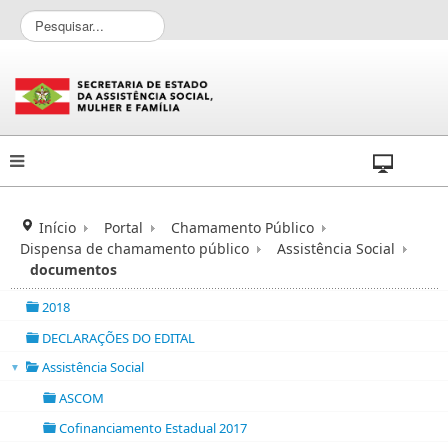
P
e
s
q
u
i
s
a
r
.
.
Início
Portal
Chamamento Público
.
Dispensa de chamamento público
Assistência Social
documentos
2018
folder
DECLARAÇÕES DO EDITAL
folder
Assistência Social
▼
folder
ASCOM
folder
Cofinanciamento Estadual 2017
folder