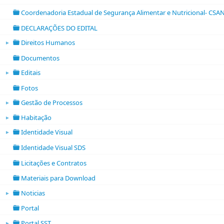
folder
Coordenadoria Estadual de Segurança Alimentar e Nutricional- CSA
folder
DECLARAÇÕES DO EDITAL
folder
Direitos Humanos
►
folder open
Documentos
folder
Editais
►
folder open
Fotos
folder
Gestão de Processos
►
folder open
Habitação
►
folder open
Identidade Visual
►
folder open
Identidade Visual SDS
folder
Licitações e Contratos
folder
Materiais para Download
folder
Noticias
►
folder open
Portal
folder
Portal SST
►