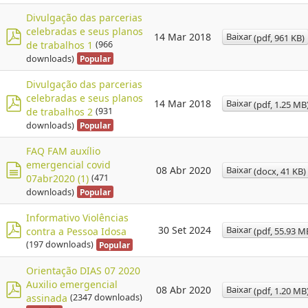
d
Divulgação das parcerias
f
celebradas e seus planos
Baixar
14 Mar 2018
(
pdf,
961 KB
)
de trabalhos 1
(966
p
downloads)
Popular
d
f
Divulgação das parcerias
celebradas e seus planos
Baixar
14 Mar 2018
(
pdf,
1.25 MB
de trabalhos 2
(931
p
downloads)
Popular
d
f
FAQ FAM auxílio
emergencial covid
Baixar
08 Abr 2020
(
docx,
41 KB
)
07abr2020 (1)
(471
d
downloads)
Popular
o
c
Informativo Violências
Baixar
30 Set 2024
(
pdf,
55.93 M
contra a Pessoa Idosa
u
p
(197 downloads)
Popular
m
d
e
Orientação DIAS 07 2020
f
n
Auxilio emergencial
Baixar
08 Abr 2020
(
pdf,
1.20 MB
assinada
(2347 downloads)
t
p