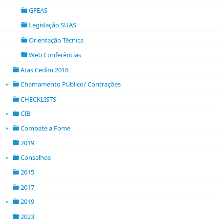
folder open
GFEAS
folder
Legislação SUAS
folder
Orientação Técnica
folder
Web Conferências
folder
Atas Cedim 2016
folder
Chamamento Público/ Contrações
►
folder open
CHECKLISTS
folder
CIB
►
folder open
Combate a Fome
►
folder open
2019
folder
Conselhos
►
folder open
2015
folder
2017
folder
2019
►
folder open
2023