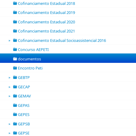
Cofinanciamento Estadual 2018
folder
Cofinanciamento Estadual 2019
folder
Cofinanciamento Estadual 2020
folder
Cofinanciamento Estadual 2021
folder
Cofinanciamento Estadual Socioassistencial 2016
►
folder open
Concurso AEPETI
folder
documentos
folder
Encontro Peti
folder
GEBTP
►
folder open
GECAP
►
folder open
GEMAV
►
folder open
GEPAS
folder
GEPES
folder
GEPSB
►
folder open
GEPSE
►