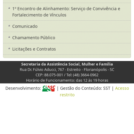
1º Encontro de Alinhamento: Serviço de Convivência e
Fortalecimento de Vínculos
Comunicado
Chamamento Público
Licitações e Contratos
Secretaria da Assistência Social, Mulher e Família
Rua Dr. Fúlvio Aducci, 767 - Estreito - Florianópolis - SC
CEP: 88.075-001 / Tel: (48) 3664-0962
Horário de Funcionamento: das 12 às 19 horas
Desenvolvimento:
| Gestão do Conteúdo: SST |
Acesso
restrito