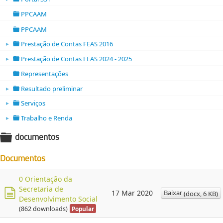
folder open
PPCAAM
folder
PPCAAM
folder
Prestação de Contas FEAS 2016
►
folder open
Prestação de Contas FEAS 2024 - 2025
►
folder open
Representações
folder
Resultado preliminar
►
folder open
Serviços
►
folder open
Trabalho e Renda
►
folder open
documentos
folder
Documentos
0 Orientação da
Secretaria de
Baixar
17 Mar 2020
(
docx,
6 KB
)
Desenvolvimento Social
d
(862 downloads)
Popular
o