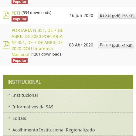
Popular
o
d
f
PETI
(534 downloads)
Baixar
16 Jun 2020
(
pdf,
256 KB
)
Popular
p
d
PORTARIA N 351, DE 7 DE
f
ABRIL DE 2020 PORTARIA
Nº 351, DE 7 DE ABRIL DE
Baixar
08 Abr 2020
(
pdf,
74 KB
)
2020 DOU Imprensa
p
Nacional
(1201 downloads)
d
Popular
f
INSTITUCIONAL
Institucional
Informativos da SAS
Editais
Acolhimento Institucional Regionalizado